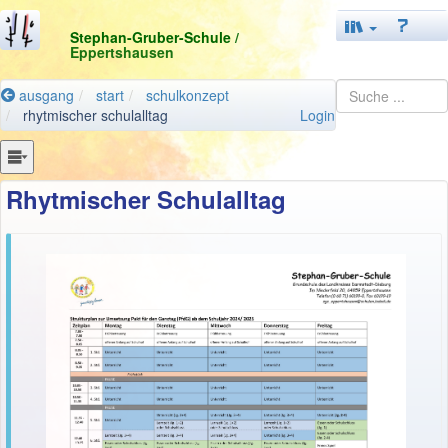
Stephan-Gruber-Schule
/
Eppertshausen
ausgang
start
schulkonzept
rhytmischer schulalltag
Login
Rhytmischer Schulalltag